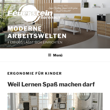
Zum
Inhalt
springen
MODERNE
ARBEITSWELTEN
# ERFOLG LÄSST SICH EINRICHTEN
Menü
ERGONOMIE FÜR KINDER
Weil Lernen Spaß machen darf