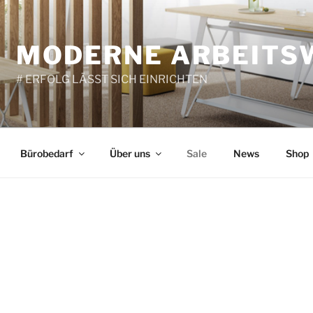
MODERNE ARBEITS
# ERFOLG LÄSST SICH EINRICHTEN
Bürobedarf
Über uns
Sale
News
Shop